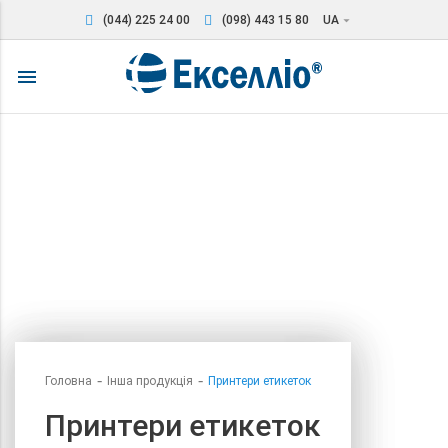
(044) 225 24 00
(098) 443 15 80
UA
arrow_drop_down
menu
Головна
Інша продукція
Принтери етикеток
Принтери етикеток