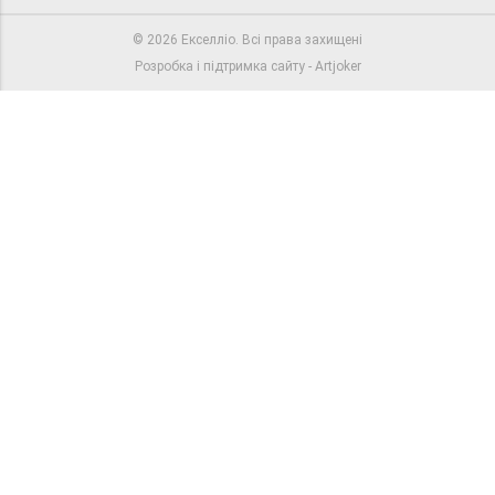
©
2026
Екселлiо. Всі права захищені
Розробка і підтримка сайту -
Artjoker