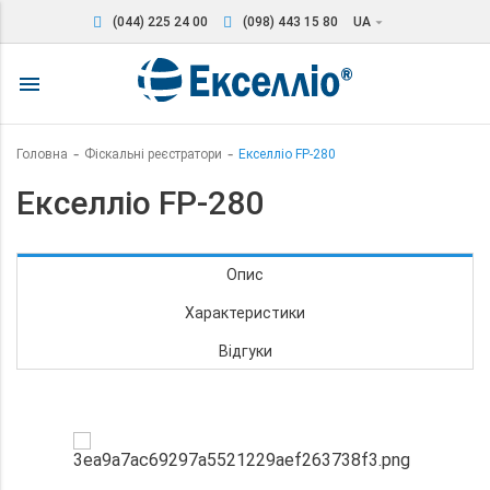
(044) 225 24 00
(098) 443 15 80
UA
arrow_drop_down
menu
Головна
Фіскальні реєстратори
Екселліо FP-280
Екселліо FP-280
Опис
Характеристики
Відгуки