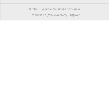
©
2026
Екселлiо. Всі права захищені
Розробка і підтримка сайту -
Artjoker