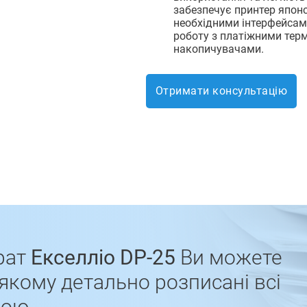
забезпечує принтер японс
необхідними інтерфейсам
роботу з платіжними терм
накопичувачами.
Отримати консультацію
рат
Екселліо DP-25
Ви можете
якому детально розписані всі
рою