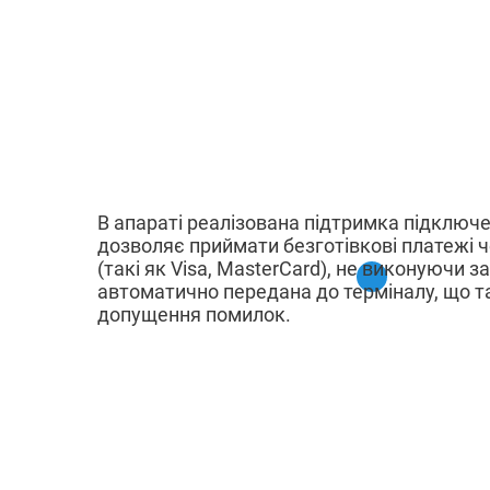
В апараті реалізована підтримка підключе
дозволяє приймати безготівкові платежі ч
(такі як Visa, MasterCard), не виконуючи з
автоматично передана до терміналу, що 
допущення помилок.