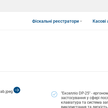
arrow_drop_down
Фіскальні реєстратори
Касові
"Екселліо DP-25" - ергон
застосування у сфері посл
клавіатура та система за
використання та легкість