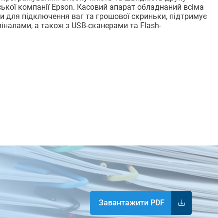
ької компанії Epson. Касовий апарат обладнаний всіма
и для підключення ваг та грошової скриньки, підтримує
іналами, а також з USВ-сканерами та FІаsh-
Завантажити PDF