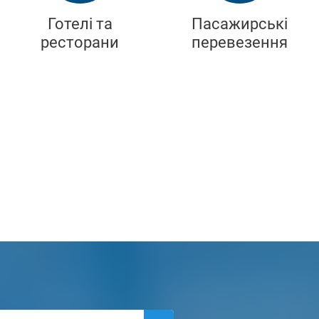
Готелі та
Пасажирські
ресторани
перевезення