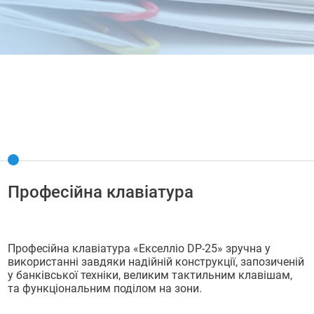
Професійна клавіатура
Професійна клавіатура «Екселліо DP-25» зручна у
використанні завдяки надійній конструкції, запозиченій
у банківської техніки, великим тактильним клавішам,
та функціональним поділом на зони.