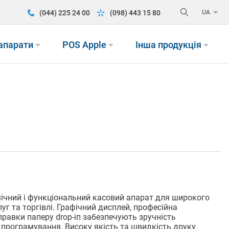
arrow_drop_down
UA
(044) 225 24 00
(098) 443 15 80
arrow_drop_down
arrow_drop_down
arrow_drop_down
 апарати
POS Apple
Інша продукція
омічний і функціональний касовий апарат для широкого
уг та торгівлі. Графічний дисплей, професійна
правки паперу drop-iп забезпечують зручність
 програмування. Високу якість та швидкість друку