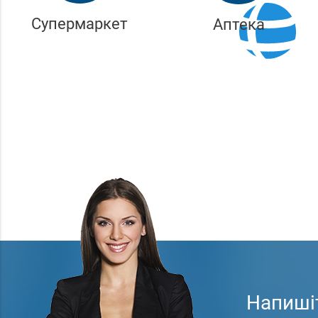
Супермаркет
Аптека
Напиші